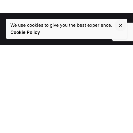
We use cookies to give you the best experience.
Cookie Policy
Our Social Media
Fb.
/
Ig.
/
Li.
/
Indonesia
PT Rerancang Kreatif Indonesia
Graha Mampang, 3rd